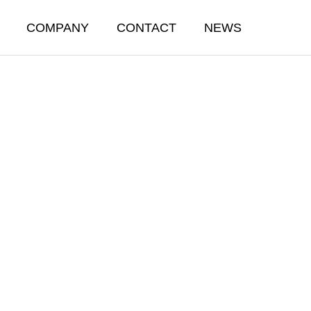
COMPANY
CONTACT
NEWS
OUTSOURCING &
LOGISTICS
飲食に係わる総合委託事業・物流マネジメント業
飲食に係わる総合委託事業・物流マネジメント事業