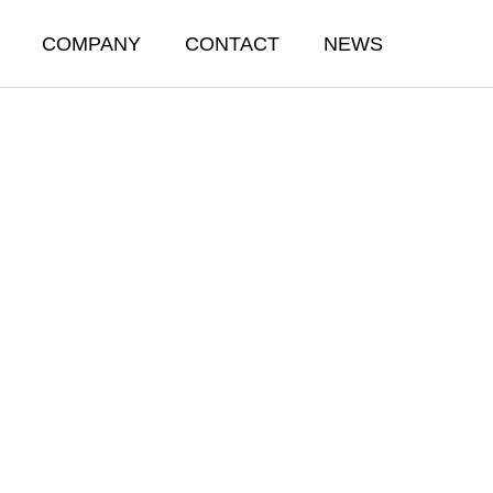
COMPANY
CONTACT
NEWS
OUTSOURCING &
LOGISTICS
飲食に係わる総合委託事業・物流マネジメント業
飲食に係わる総合委託事業・物流マネジメント事業